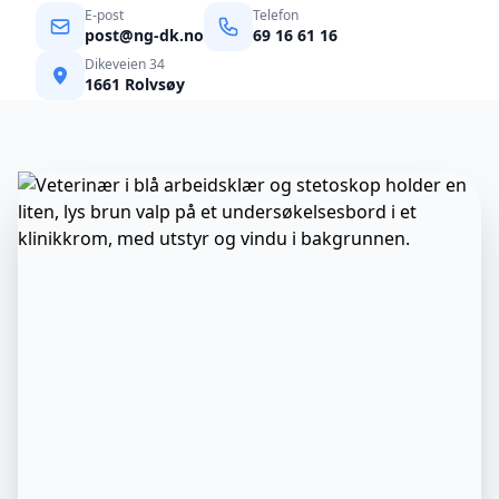
E-post
Telefon
post@ng-dk.no
69 16 61 16
Dikeveien 34
1661 Rolvsøy